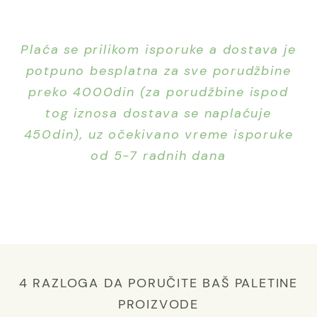
Plaća se prilikom isporuke a dostava je
potpuno besplatna za sve porudžbine
preko 4000din (za porudžbine ispod
tog iznosa dostava se naplaćuje
450din), uz očekivano vreme isporuke
od 5-7 radnih dana
4 RAZLOGA DA PORUČITE BAŠ PALETINE
PROIZVODE