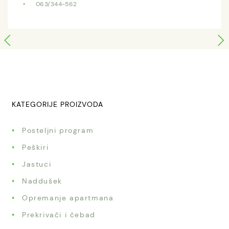
063/344-562
KATEGORIJE PROIZVODA
Posteljni program
Peškiri
Jastuci
Naddušek
Opremanje apartmana
Prekrivači i ćebad