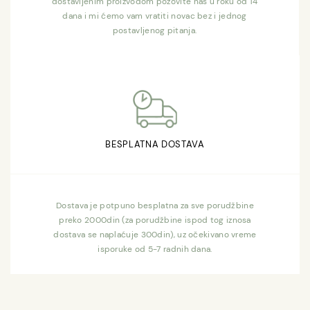
dostavljenim proizvodom pozovite nas u roku od 14
dana i mi ćemo vam vratiti novac bez i jednog
postavljenog pitanja.
BESPLATNA DOSTAVA
Dostava je potpuno besplatna za sve porudžbine
preko 2000din (za porudžbine ispod tog iznosa
dostava se naplaćuje 300din), uz očekivano vreme
isporuke od 5-7 radnih dana.