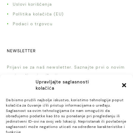
Uslovi korišćenja
Pollitika kolačića (EU)
Podaci o trgovcu
NEWSLETTER
Prijavi se za naš newsletter. Saznajte prvi o novim
proizvodima i sniženjima.
Upravljajte saglasnosti
kolačića
Da bismo pružili najbolje iskustvo, koristimo tehnologije poput
kolačića za čuvanje i/ili pristup informacijama o uređaju.
Saglasnost sa ovim tehnologijama će nam omogućiti da
PRIJAVI SE
obrađujemo podatke kao što su ponašanje pri pregledanju ili
jedinstveni ID-ovi na ovoj veb lokaciji. Nepristanak ili povlačenje
saglasnosti može negativno uticati na određene karakteristike i
funkcije.