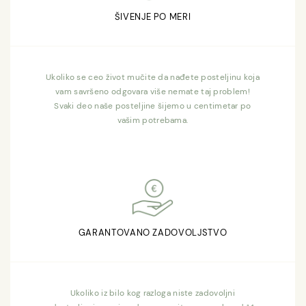
ŠIVENJE PO MERI
Ukoliko se ceo život mučite da nađete posteljinu koja
vam savršeno odgovara više nemate taj problem!
Svaki deo naše posteljine šijemo u centimetar po
vašim potrebama.
GARANTOVANO ZADOVOLJSTVO
Ukoliko iz bilo kog razloga niste zadovoljni