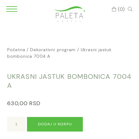
(0)
Početna
/
Dekorativni program
/ Ukrasni jastuk
bombonica 7004 A
UKRASNI JASTUK BOMBONICA 7004
A
630,00
RSD
Ukrasni
DODAJ U KORPU
jastuk
bombonica