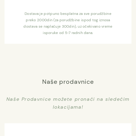
Dostava je potpuno besplatna za sve porudžbine
preko 2000din (za porudžbine ispod tog iznosa
dostava se naplaćuje 300din), uz očekivano vreme
isporuke od 5-7 radnih dana.
Naše prodavnice
Naše Prodavnice možete pronaći na sledećim
lokacijama!