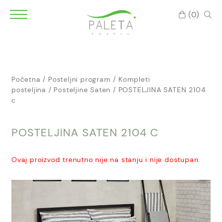
(0)
Početna
/
Posteljni program
/
Kompleti
posteljina
/
Posteljine Saten
/ POSTELJINA SATEN 2104
c
POSTELJINA SATEN 2104 C
Ovaj proizvod trenutno nije na stanju i nije dostupan.