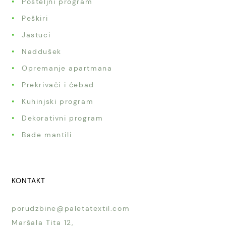
Posteljni program
Peškiri
Jastuci
Naddušek
Opremanje apartmana
Prekrivači i ćebad
Kuhinjski program
Dekorativni program
Bade mantili
KONTAKT
porudzbine@paletatextil.com
Maršala Tita 12,