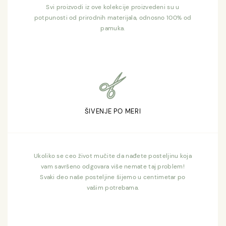
Svi proizvodi iz ove kolekcije proizvedeni su u
potpunosti od prirodnih materijala, odnosno 100% od
pamuka.
ŠIVENJE PO MERI
Ukoliko se ceo život mučite da nađete posteljinu koja
vam savršeno odgovara više nemate taj problem!
Svaki deo naše posteljine šijemo u centimetar po
vašim potrebama.