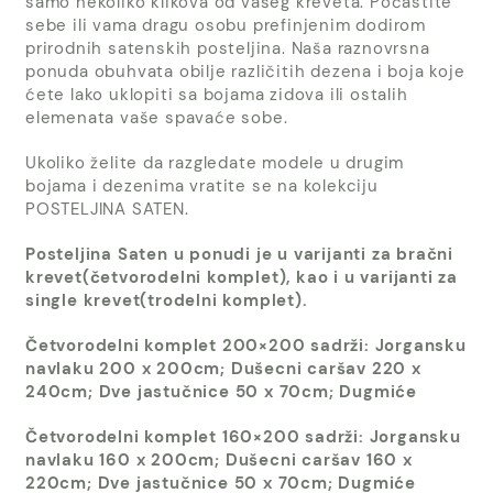
samo nekoliko klikova od vašeg kreveta. Počastite
sebe ili vama dragu osobu prefinjenim dodirom
prirodnih satenskih posteljina. Naša raznovrsna
ponuda obuhvata obilje različitih dezena i boja koje
ćete lako uklopiti sa bojama zidova ili ostalih
elemenata vaše spavaće sobe.
Ukoliko želite da razgledate modele u drugim
bojama i dezenima vratite se na kolekciju
POSTELJINA SATEN
.
Posteljina Saten u ponudi je u varijanti za bračni
krevet(četvorodelni komplet), kao i u varijanti za
single krevet(trodelni komplet).
Četvorodelni komplet 200×200 sadrži: Jorgansku
navlaku 200 x 200cm; Dušecni caršav 220 x
240cm; Dve jastučnice 50 x 70cm; Dugmiće
Četvorodelni komplet 160×200 sadrži: Jorgansku
navlaku 160 x 200cm; Dušecni caršav 160 x
220cm; Dve jastučnice 50 x 70cm; Dugmiće