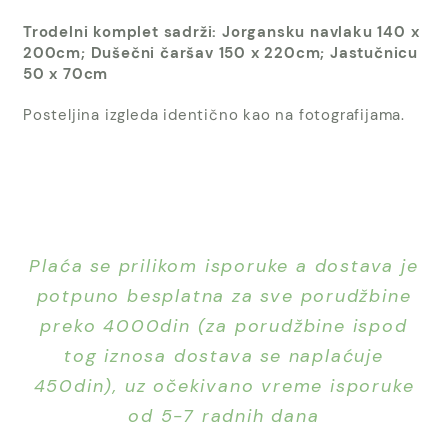
Trodelni komplet sadrži: Jorgansku navlaku 140 x
200cm; Dušečni čaršav 150 x 220cm; Jastučnicu
50 x 70cm
Posteljina izgleda identično kao na fotografijama.
Plaća se prilikom isporuke a dostava je
potpuno besplatna za sve porudžbine
preko 4000din (za porudžbine ispod
tog iznosa dostava se naplaćuje
450din), uz očekivano vreme isporuke
od 5-7 radnih dana