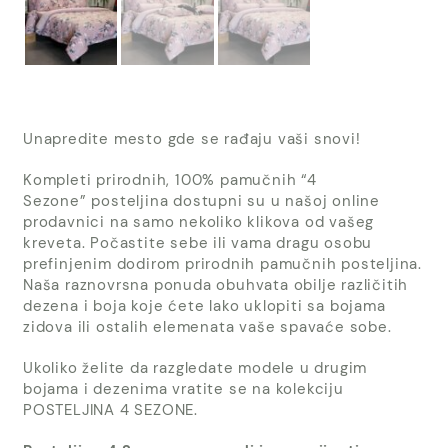
Unapredite mesto gde se rađaju vaši snovi!
Kompleti prirodnih, 100% pamučnih “4
Sezone” posteljina dostupni su u našoj online
prodavnici na samo nekoliko klikova od vašeg
kreveta. Počastite sebe ili vama dragu osobu
prefinjenim dodirom prirodnih pamučnih posteljina.
Naša raznovrsna ponuda obuhvata obilje različitih
dezena i boja koje ćete lako uklopiti sa bojama
zidova ili ostalih elemenata vaše spavaće sobe.
Ukoliko želite da razgledate modele u drugim
bojama i dezenima vratite se na kolekciju
POSTELJINA 4 SEZONE.