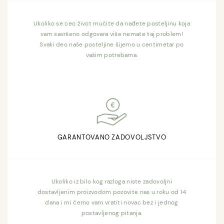
Ukoliko se ceo život mučite da nađete posteljinu koja
vam savršeno odgovara više nemate taj problem!
Svaki deo naše posteljine šijemo u centimetar po
vašim potrebama.
GARANTOVANO ZADOVOLJSTVO
Ukoliko iz bilo kog razloga niste zadovoljni
dostavljenim proizvodom pozovite nas u roku od 14
dana i mi ćemo vam vratiti novac bez i jednog
postavljenog pitanja.