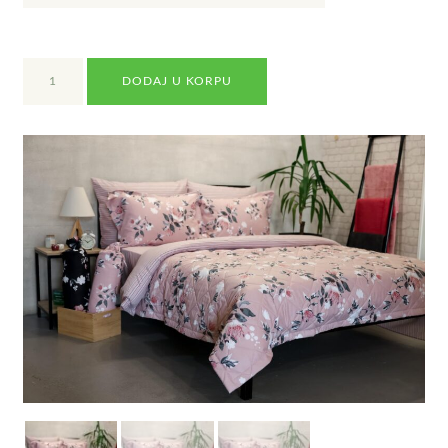
POSTELJINA
DODAJ U KORPU
4
SEZONE
-7000
A
količina