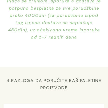
Plaća se prilikom isporuke a dostava je
potpuno besplatna za sve porudžbine
preko 4000din (za porudžbine ispod
tog iznosa dostava se naplaćuje
450din), uz očekivano vreme isporuke
od 5-7 radnih dana
4 RAZLOGA DA PORUČITE BAŠ PALETINE
PROIZVODE