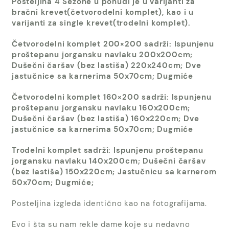
Posteljina 4 Sezone u ponudi je u varijanti za
bračni krevet(četvorodelni komplet), kao i u
varijanti za single krevet(trodelni komplet).
Četvorodelni komplet 200×200 sadrži: Ispunjenu
proštepanu jorgansku navlaku 200x200cm;
Dušečni čaršav (bez lastiša) 220x240cm; Dve
jastučnice sa karnerima 50x70cm; Dugmiće
Četvorodelni komplet 160×200 sadrži: Ispunjenu
proštepanu jorgansku navlaku 160x200cm;
Dušečni čaršav (bez lastiša) 160x220cm; Dve
jastučnice sa karnerima 50x70cm; Dugmiće
Trodelni komplet sadrži: Ispunjenu proštepanu
jorgansku navlaku 140x200cm; Dušečni čaršav
(bez lastiša) 150x220cm; Jastučnicu sa karnerom
50x70cm; Dugmiće;
Posteljina izgleda identično kao na fotografijama.
Evo i šta su nam rekle dame koje su nedavno