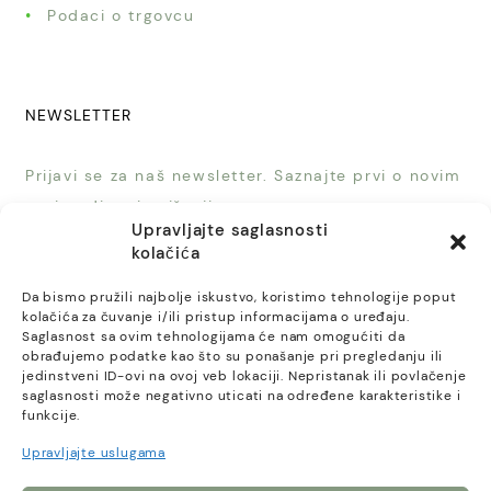
Podaci o trgovcu
NEWSLETTER
Prijavi se za naš newsletter. Saznajte prvi o novim
proizvodima i sniženjima.
Upravljajte saglasnosti
kolačića
Da bismo pružili najbolje iskustvo, koristimo tehnologije poput
kolačića za čuvanje i/ili pristup informacijama o uređaju.
Saglasnost sa ovim tehnologijama će nam omogućiti da
PRIJAVI SE
obrađujemo podatke kao što su ponašanje pri pregledanju ili
jedinstveni ID-ovi na ovoj veb lokaciji. Nepristanak ili povlačenje
saglasnosti može negativno uticati na određene karakteristike i
funkcije.
Upravljajte uslugama
© 2023, Paleta Textil