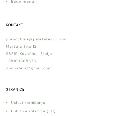
Bade mantili
KONTAKT
porudzbine@paletatextil.com
Maršala Tita 12,
26210 Kovačica, Srbija
+38163665676
doopaleta@gmail.com
STRANICE
Uslovi korišćenja
Pollitika kolačića (EU)