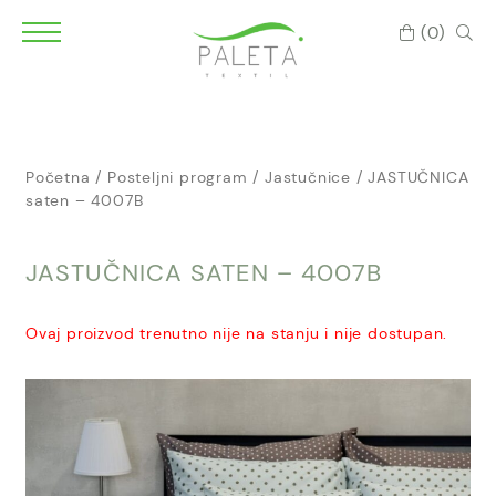
(0)
Početna
/
Posteljni program
/
Jastučnice
/ JASTUČNICA
saten – 4007B
JASTUČNICA SATEN – 4007B
Ovaj proizvod trenutno nije na stanju i nije dostupan.