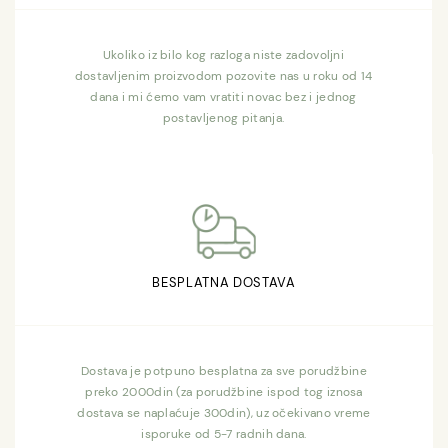
Ukoliko iz bilo kog razloga niste zadovoljni
dostavljenim proizvodom pozovite nas u roku od 14
dana i mi ćemo vam vratiti novac bez i jednog
postavljenog pitanja.
BESPLATNA DOSTAVA
Dostava je potpuno besplatna za sve porudžbine
preko 2000din (za porudžbine ispod tog iznosa
dostava se naplaćuje 300din), uz očekivano vreme
isporuke od 5-7 radnih dana.