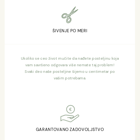
ŠIVENJE PO MERI
Ukoliko se ceo život mučite da nađete posteljinu koja
vam savršeno odgovara više nemate taj problem!
Svaki deo naše posteljine šijemo u centimetar po
vašim potrebama.
GARANTOVANO ZADOVOLJSTVO