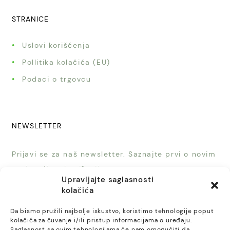
STRANICE
Uslovi korišćenja
Pollitika kolačića (EU)
Podaci o trgovcu
NEWSLETTER
Prijavi se za naš newsletter. Saznajte prvi o novim
proizvodima i sniženjima.
Upravljajte saglasnosti
kolačića
Da bismo pružili najbolje iskustvo, koristimo tehnologije poput
kolačića za čuvanje i/ili pristup informacijama o uređaju.
Saglasnost sa ovim tehnologijama će nam omogućiti da
PRIJAVI SE