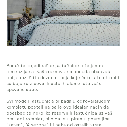
Poručite pojedinačne jastučnice u željenim
dimenzijama. Naša raznovrsna ponuda obuhvata
obilje različitih dezena i boja koje ćete lako uklopiti
sa bojama zidova ili ostalih elemenata vaše
spavaće sobe.
Svi modeli jastučnica pripadaju odgovarajućem
kompletu posteljina pa je ovo idealan način da
obezbedite nekoliko rezervnih jastučnica uz vaš
omiljeni komplet, bilo da je u pitanju posteljina
“saten”, “4 sezone” ili neka od ostalih vrsta.