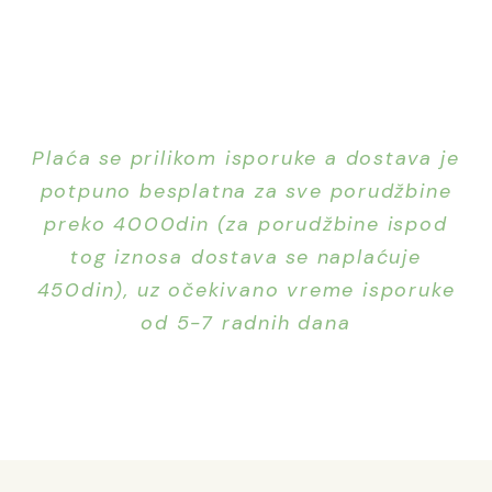
Plaća se prilikom isporuke a dostava je
potpuno besplatna za sve porudžbine
preko 4000din (za porudžbine ispod
tog iznosa dostava se naplaćuje
450din), uz očekivano vreme isporuke
od 5-7 radnih dana