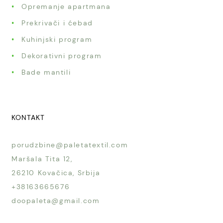
Opremanje apartmana
Prekrivači i ćebad
Kuhinjski program
Dekorativni program
Bade mantili
KONTAKT
porudzbine@paletatextil.com
Maršala Tita 12,
26210 Kovačica, Srbija
+38163665676
doopaleta@gmail.com