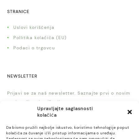
STRANICE
Uslovi korišćenja
Pollitika kolačića (EU)
Podaci o trgovcu
NEWSLETTER
Prijavi se za naš newsletter. Saznajte prvi o novim
proizvodima i sniženjima.
Upravljajte saglasnosti
kolačića
Da bismo pružili najbolje iskustvo, koristimo tehnologije poput
kolačića za čuvanje i/ili pristup informacijama o uređaju.
Saglasnost sa ovim tehnologijama će nam omogućiti da
PRIJAVI SE