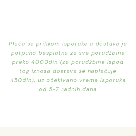
Plaća se prilikom isporuke a dostava je
potpuno besplatna za sve porudžbine
preko 4000din (za porudžbine ispod
tog iznosa dostava se naplaćuje
450din), uz očekivano vreme isporuke
od 5-7 radnih dana