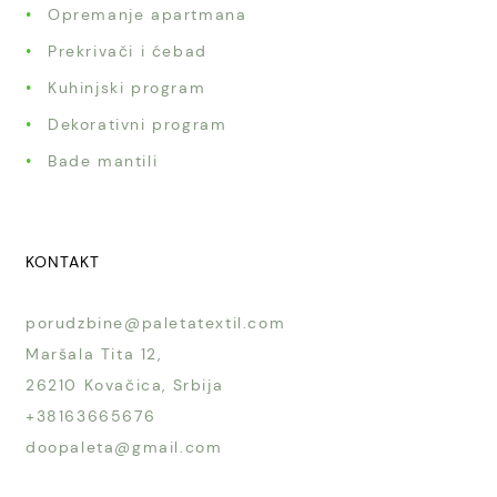
Opremanje apartmana
Prekrivači i ćebad
Kuhinjski program
Dekorativni program
Bade mantili
KONTAKT
porudzbine@paletatextil.com
Maršala Tita 12,
26210 Kovačica, Srbija
+38163665676
doopaleta@gmail.com