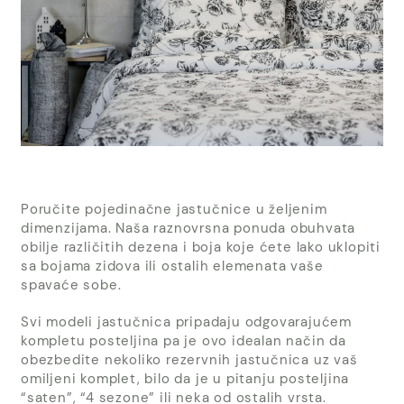
Poručite pojedinačne jastučnice u željenim
dimenzijama. Naša raznovrsna ponuda obuhvata
obilje različitih dezena i boja koje ćete lako uklopiti
sa bojama zidova ili ostalih elemenata vaše
spavaće sobe.
Svi modeli jastučnica pripadaju odgovarajućem
kompletu posteljina pa je ovo idealan način da
obezbedite nekoliko rezervnih jastučnica uz vaš
omiljeni komplet, bilo da je u pitanju posteljina
“saten”, “4 sezone” ili neka od ostalih vrsta.