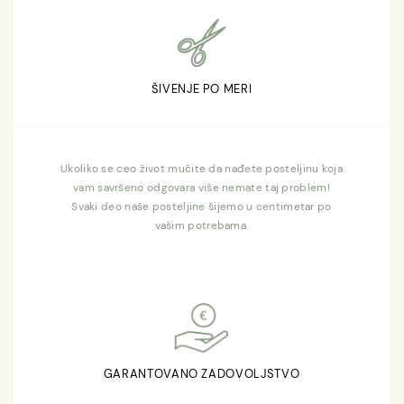
ŠIVENJE PO MERI
Ukoliko se ceo život mučite da nađete posteljinu koja
vam savršeno odgovara više nemate taj problem!
Svaki deo naše posteljine šijemo u centimetar po
vašim potrebama.
GARANTOVANO ZADOVOLJSTVO