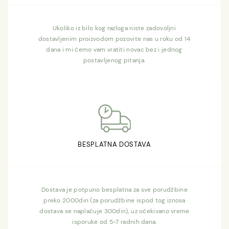
Ukoliko iz bilo kog razloga niste zadovoljni
dostavljenim proizvodom pozovite nas u roku od 14
dana i mi ćemo vam vratiti novac bez i jednog
postavljenog pitanja.
BESPLATNA DOSTAVA
Dostava je potpuno besplatna za sve porudžbine
preko 2000din (za porudžbine ispod tog iznosa
dostava se naplaćuje 300din), uz očekivano vreme
isporuke od 5-7 radnih dana.